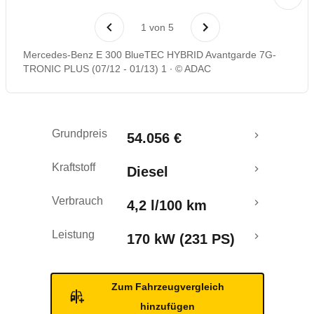
Laufende Kosten
1
von
5
Rückrufe & Mängel
Mercedes-Benz E 300 BlueTEC HYBRID Avantgarde 7G-
TRONIC PLUS (07/12 - 01/13) 1
© ADAC
Ecotest
Crashtest
Grundpreis
54.056 €
Kraftstoff
Diesel
Verbrauch
4,2 l/100 km
Leistung
170 kW (231 PS)
Zum Fahrzeugvergleich
hinzufügen