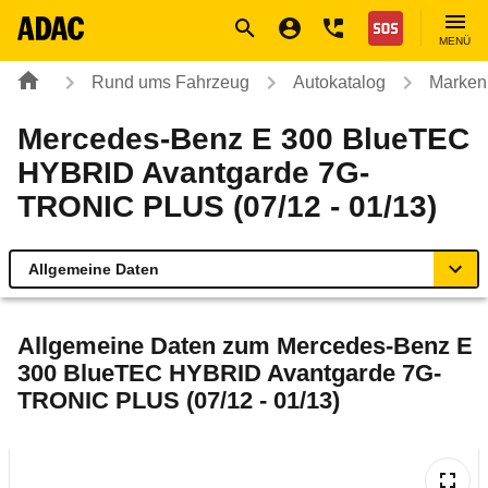
Navigation
Suche
Seiteninhalt
Fußzeile
Nothilfe
MENÜ
Rund ums Fahrzeug
Autokatalog
Marken
Mercedes-Benz E 300 BlueTEC
HYBRID Avantgarde 7G-
TRONIC PLUS (07/12 - 01/13)
Allgemeine Daten
Allgemeine Daten
Allgemeine Daten zum
Mercedes-Benz E
300 BlueTEC HYBRID Avantgarde 7G-
Technische Daten
TRONIC PLUS (07/12 - 01/13)
Ähnliche Autotests