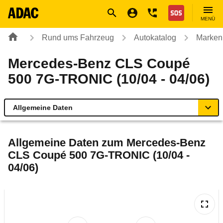
Navigation
Suche
Seiteninhalt
Fußzeile
Nothilfe
MENÜ
Rund ums Fahrzeug
Autokatalog
Marken
Mercedes-Benz CLS Coupé
500 7G-TRONIC (10/04 - 04/06)
Allgemeine Daten
Allgemeine Daten
Allgemeine Daten zum
Mercedes-Benz
CLS Coupé 500 7G-TRONIC (10/04 -
Technische Daten
04/06)
Ähnliche Autotests
Laufende Kosten