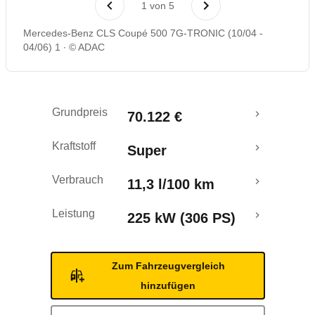
1
von
5
Rückrufe & Mängel
Mercedes-Benz CLS Coupé 500 7G-TRONIC (10/04 -
04/06) 1
© ADAC
Grundpreis
70.122 €
Kraftstoff
Super
Verbrauch
11,3 l/100 km
Leistung
225 kW (306 PS)
Zum Fahrzeugvergleich
hinzufügen