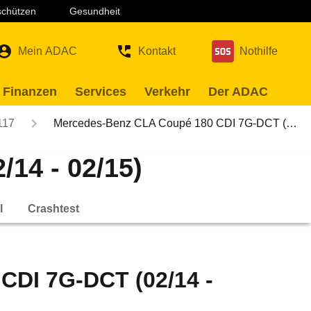
 schützen
Gesundheit
Mein ADAC
Kontakt
Nothilfe
 Finanzen
Services
Verkehr
Der ADAC
117
Mercedes-Benz CLA Coupé 180 CDI 7G-DCT (…
14 - 02/15)
l
Crashtest
CDI 7G-DCT (02/14 -