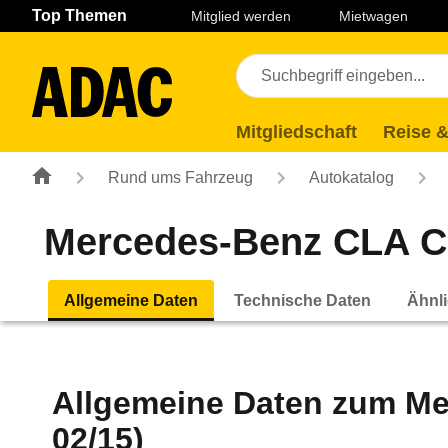
Navigation
Suche
Seiteninhalt
Fußzeile
Top Themen
Mitglied werden
Mietwagen
Mitgliedschaft
Reise &
Rund ums Fahrzeug
Autokatalog
Mercedes-Benz CLA Co
Allgemeine Daten
Technische Daten
Ähnli
Allgemeine Daten zum
Me
02/15)