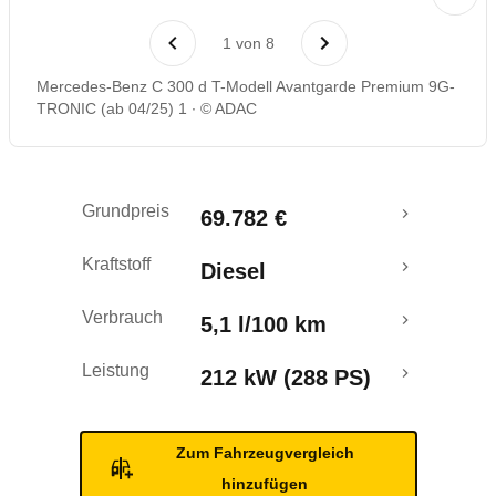
Laufende Kosten
1
von
8
Rückrufe & Mängel
Mercedes-Benz C 300 d T-Modell Avantgarde Premium 9G-
TRONIC (ab 04/25) 1
© ADAC
Crashtest
Grundpreis
69.782 €
Kraftstoff
Diesel
Verbrauch
5,1 l/100 km
Leistung
212 kW (288 PS)
Zum Fahrzeugvergleich
hinzufügen