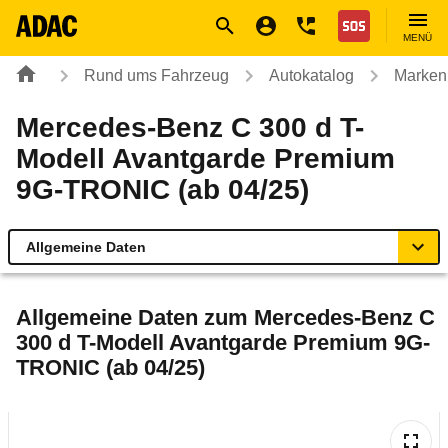
Navigation
Suche
Seiteninhalt
Fußzeile
Nothilfe
MENÜ
Rund ums Fahrzeug
Autokatalog
Marken
Mercedes-Benz C 300 d T-
Modell Avantgarde Premium
9G-TRONIC (ab 04/25)
Allgemeine Daten
Allgemeine Daten
Allgemeine Daten zum
Mercedes-Benz C
300 d T-Modell Avantgarde Premium 9G-
Technische Daten
TRONIC (ab 04/25)
Ähnliche Autotests