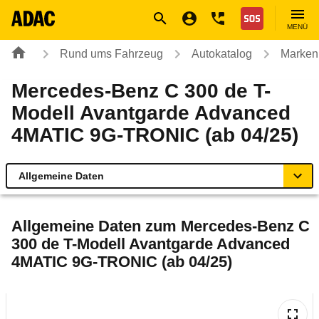
Navigation
Suche
Seiteninhalt
Fußzeile
Nothilfe
MENÜ
Rund ums Fahrzeug
Autokatalog
Marken
Mercedes-Benz C 300 de T-
Modell Avantgarde Advanced
4MATIC 9G-TRONIC (ab 04/25)
Allgemeine Daten
Allgemeine Daten
Allgemeine Daten zum
Mercedes-Benz C
300 de T-Modell Avantgarde Advanced
Technische Daten
4MATIC 9G-TRONIC (ab 04/25)
Ähnliche Autotests