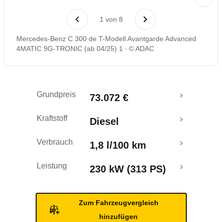
Laufende Kosten
1
von
8
Rückrufe & Mängel
Mercedes-Benz C 300 de T-Modell Avantgarde Advanced
4MATIC 9G-TRONIC (ab 04/25) 1
© ADAC
Reichweitenrechner
Crashtest
Grundpreis
73.072 €
Kraftstoff
Diesel
Verbrauch
1,8 l/100 km
Leistung
230 kW (313 PS)
Zum Fahrzeugvergleich
hinzufügen