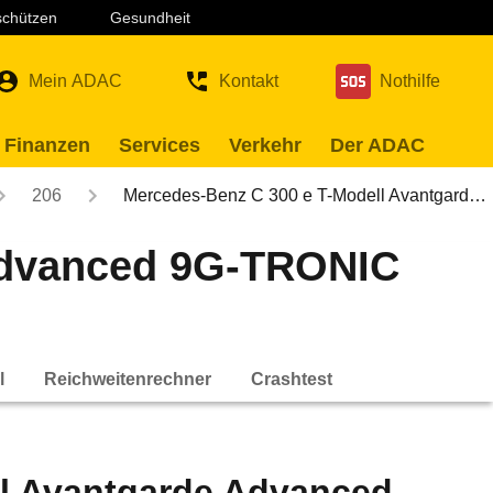
 schützen
Gesundheit
Mein ADAC
Kontakt
Nothilfe
 Finanzen
Services
Verkehr
Der ADAC
206
Mercedes-Benz C 300 e T-Modell Avantgard…
Advanced 9G-TRONIC
l
Reichweitenrechner
Crashtest
ll Avantgarde Advanced