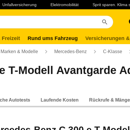
Unfallversicherung
Elektromobilität
Sprit sparen. Klima
 Freizeit
Rund ums Fahrzeug
Versicherungen &
Marken & Modelle
Mercedes-Benz
C-Klasse
 e T-Modell Avantgarde 
che Autotests
Laufende Kosten
Rückrufe & Mänge
rcedes-Benz C 300 e T-Mode