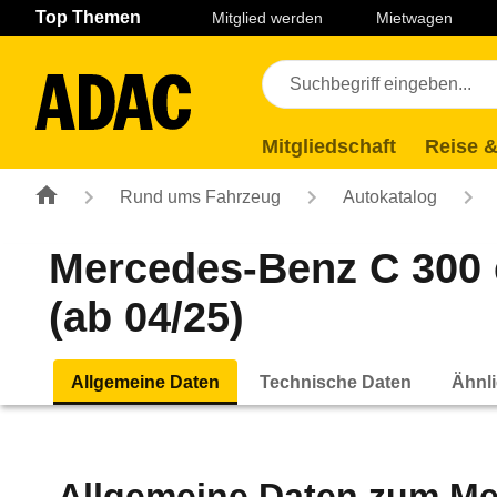
Navigation
Suche
Seiteninhalt
Fußzeile
Top Themen
Mitglied werden
Mietwagen
Mitgliedschaft
Reise &
Rund ums Fahrzeug
Autokatalog
Mercedes-Benz C 300
(ab 04/25)
Allgemeine Daten
Technische Daten
Ähnli
Allgemeine Daten zum
Me