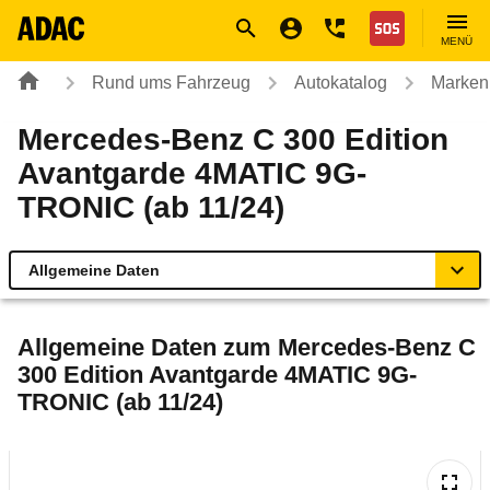
Navigation
Suche
Seiteninhalt
Fußzeile
Nothilfe
MENÜ
Rund ums Fahrzeug
Autokatalog
Marken
Mercedes-Benz C 300 Edition
Avantgarde 4MATIC 9G-
TRONIC (ab 11/24)
Allgemeine Daten
Allgemeine Daten
Allgemeine Daten zum
Mercedes-Benz C
300 Edition Avantgarde 4MATIC 9G-
Technische Daten
TRONIC (ab 11/24)
Ähnliche Autotests