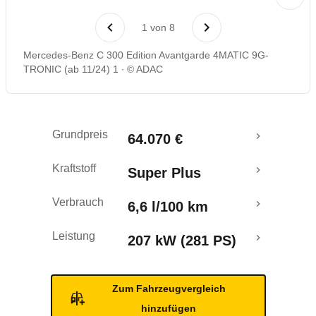
Laufende Kosten
1
von
8
Rückrufe & Mängel
Mercedes-Benz C 300 Edition Avantgarde 4MATIC 9G-
TRONIC (ab 11/24) 1
© ADAC
Crashtest
Grundpreis
64.070 €
Kraftstoff
Super Plus
Verbrauch
6,6 l/100 km
Leistung
207 kW (281 PS)
Zum Fahrzeugvergleich
hinzufügen