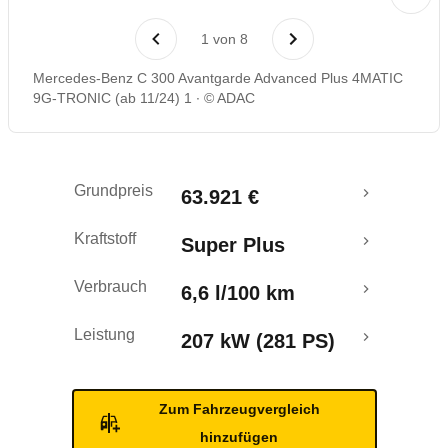
Laufende Kosten
1
von
8
Rückrufe & Mängel
Mercedes-Benz C 300 Avantgarde Advanced Plus 4MATIC
9G-TRONIC (ab 11/24) 1
© ADAC
Crashtest
Grundpreis
63.921 €
Kraftstoff
Super Plus
Verbrauch
6,6 l/100 km
Leistung
207 kW (281 PS)
Zum Fahrzeugvergleich
hinzufügen