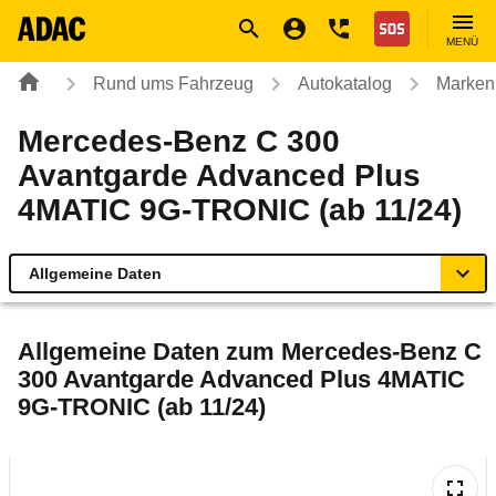
Navigation
Suche
Seiteninhalt
Fußzeile
Nothilfe
MENÜ
Rund ums Fahrzeug
Autokatalog
Marken
Mercedes-Benz C 300
Avantgarde Advanced Plus
4MATIC 9G-TRONIC (ab 11/24)
Allgemeine Daten
Allgemeine Daten
Allgemeine Daten zum
Mercedes-Benz C
300 Avantgarde Advanced Plus 4MATIC
Technische Daten
9G-TRONIC (ab 11/24)
Ähnliche Autotests