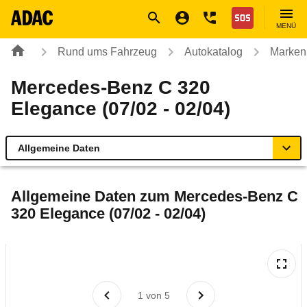
Navigation
Suche
Seiteninhalt
Fußzeile
Nothilfe
MENÜ
Rund ums Fahrzeug
Autokatalog
Marken
Mercedes-Benz C 320
Elegance (07/02 - 02/04)
Allgemeine Daten
Allgemeine Daten
Allgemeine Daten zum
Mercedes-Benz C
320 Elegance (07/02 - 02/04)
Technische Daten
Ähnliche Autotests
Laufende Kosten
1
von
5