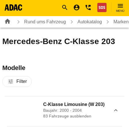
Navigation
Suche
Seiteninhalt
Fußzeile
Nothilfe
MENÜ
Rund ums Fahrzeug
Autokatalog
Marken
Mercedes-Benz C-Klasse 203
Modelle
Filter
C-Klasse Limousine (W 203)
Baujahr: 2000 - 2004
83
Fahrzeug
e
ausblenden