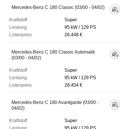
Fahrzeug
Mercedes-Benz C 180 Classic (03/00 - 04/02)
Super
Kraftstoff
95 kW
129 PS
26.448 €
Leistung
Mercedes-Benz C 180 Classic Automatik
(03/00 - 04/02)
Listenpreis
Super
95 kW
129 PS
Zum Vergleich hinzufügen
28.454 €
Mercedes-Benz C 180 Avantgarde (03/00 -
04/02)
Super
95 kW
129 PS