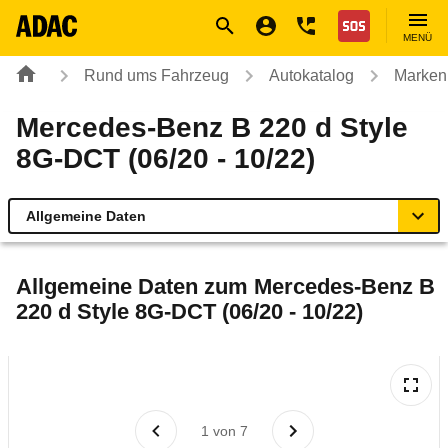
Navigation
Suche
Seiteninhalt
Fußzeile
Nothilfe
MENÜ
Rund ums Fahrzeug
Autokatalog
Marken
Mercedes-Benz B 220 d Style
8G-DCT (06/20 - 10/22)
Allgemeine Daten
Allgemeine Daten
Allgemeine Daten zum
Mercedes-Benz B
220 d Style 8G-DCT (06/20 - 10/22)
Technische Daten
Ähnliche Autotests
Laufende Kosten
1
von
7