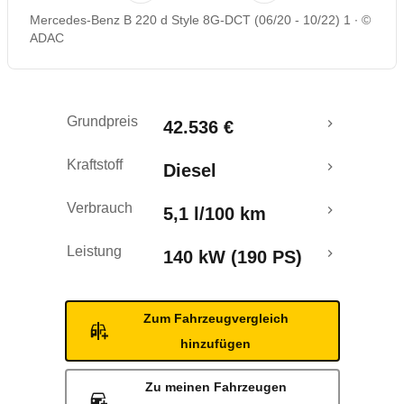
Mercedes-Benz B 220 d Style 8G-DCT (06/20 - 10/22) 1
©
Rückrufe & Mängel
ADAC
Crashtest
Grundpreis
42.536 €
Kraftstoff
Diesel
Verbrauch
5,1 l/100 km
Leistung
140 kW (190 PS)
Zum Fahrzeugvergleich
hinzufügen
Zu meinen Fahrzeugen