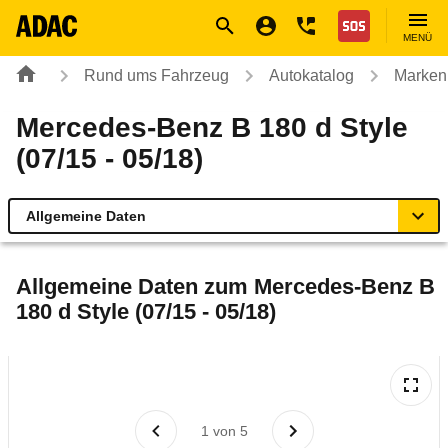
Navigation
Suche
Seiteninhalt
Fußzeile
Nothilfe
MENÜ
Rund ums Fahrzeug
Autokatalog
Marken
Mercedes-Benz B 180 d Style
(07/15 - 05/18)
Allgemeine Daten
Allgemeine Daten
Allgemeine Daten zum
Mercedes-Benz B
180 d Style (07/15 - 05/18)
Technische Daten
Ähnliche Autotests
Laufende Kosten
1
von
5