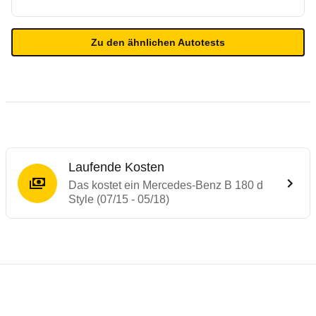
Zu den ähnlichen Autotests
Laufende Kosten
Das kostet ein Mercedes-Benz B 180 d
Style (07/15 - 05/18)
Testergebnisse von ähnlichen Autos
Laufende Kosten
Rückrufe & Mängel des Mercedes-Benz B-
Crashtest Mercedes B-Klasse
Technische Daten des
Mercedes-Benz B 18