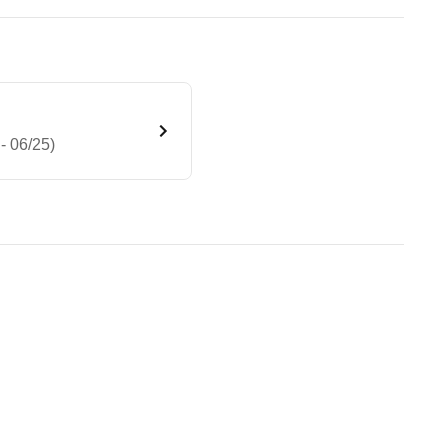
- 06/25)
Advanced 8G-DCT (01/25 - 06
te Fahrzeug.