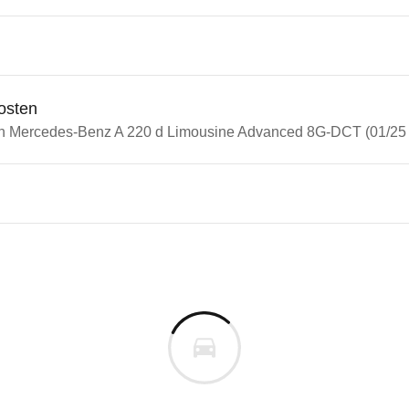
osten
in Mercedes-Benz A 220 d Limousine Advanced 8G-DCT (01/25 
n Autos
edes-Benz A-Klasse
des-Benz A 220 d Limousine 
s derselben Baureihengeneration wie das ausgewähl
m