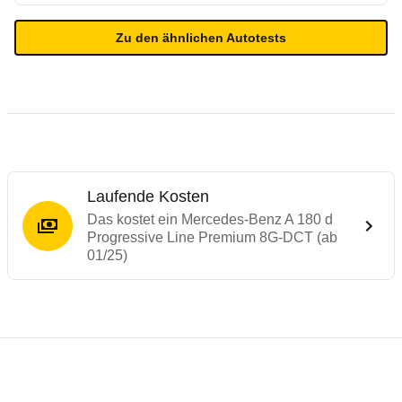
Zu den ähnlichen Autotests
Laufende Kosten
Das kostet ein Mercedes-Benz A 180 d
Progressive Line Premium 8G-DCT (ab
01/25)
Testergebnisse von ähnlichen Autos
Laufende Kosten
Rückrufe & Mängel des Mercedes-Benz A-
Technische Daten des
Mercedes-Benz A 1