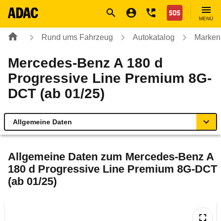
Navigation
Suche
Seiteninhalt
Fußzeile
Nothilfe
MENÜ
Rund ums Fahrzeug
Autokatalog
Marken
Mercedes-Benz A 180 d
Progressive Line Premium 8G-
DCT (ab 01/25)
Allgemeine Daten
Allgemeine Daten
Allgemeine Daten zum
Mercedes-Benz A
180 d Progressive Line Premium 8G-DCT
Technische Daten
(ab 01/25)
Ähnliche Autotests