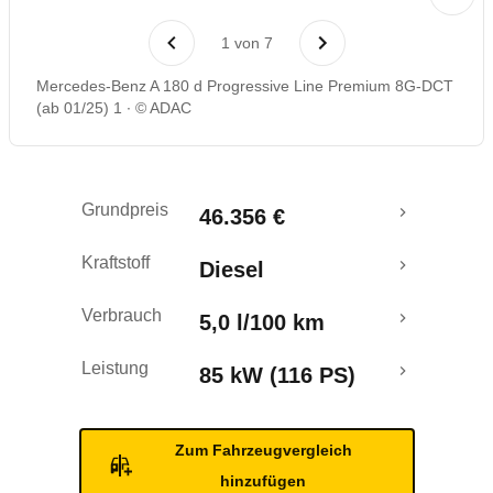
Laufende Kosten
1
von
7
Rückrufe & Mängel
Mercedes-Benz A 180 d Progressive Line Premium 8G-DCT
(ab 01/25) 1
© ADAC
Grundpreis
46.356 €
Kraftstoff
Diesel
Verbrauch
5,0 l/100 km
Leistung
85 kW (116 PS)
Zum Fahrzeugvergleich
hinzufügen