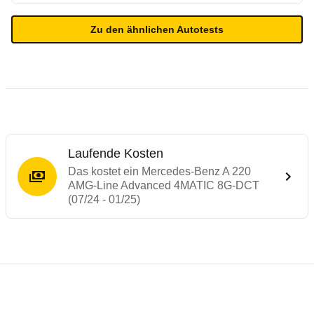
Zu den ähnlichen Autotests
Laufende Kosten
Das kostet ein Mercedes-Benz A 220
AMG-Line Advanced 4MATIC 8G-DCT
(07/24 - 01/25)
Testergebnisse von ähnlichen Autos
Laufende Kosten
Rückrufe & Mängel des Mercedes-Benz A-
Technische Daten des
Mercedes-Benz A 2