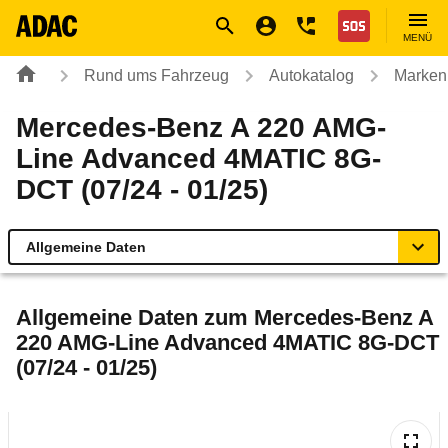
Navigation
Suche
Seiteninhalt
Fußzeile
Nothilfe
MENÜ
Rund ums Fahrzeug
Autokatalog
Marken
Mercedes-Benz A 220 AMG-
Line Advanced 4MATIC 8G-
DCT (07/24 - 01/25)
Allgemeine Daten
Allgemeine Daten
Allgemeine Daten zum
Mercedes-Benz A
220 AMG-Line Advanced 4MATIC 8G-DCT
Technische Daten
(07/24 - 01/25)
Ähnliche Autotests