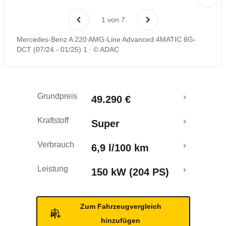
Laufende Kosten
1
von
7
Rückrufe & Mängel
Mercedes-Benz A 220 AMG-Line Advanced 4MATIC 8G-
DCT (07/24 - 01/25) 1
© ADAC
Grundpreis
49.290 €
Kraftstoff
Super
Verbrauch
6,9 l/100 km
Leistung
150 kW (204 PS)
Zum Fahrzeugvergleich
hinzufügen