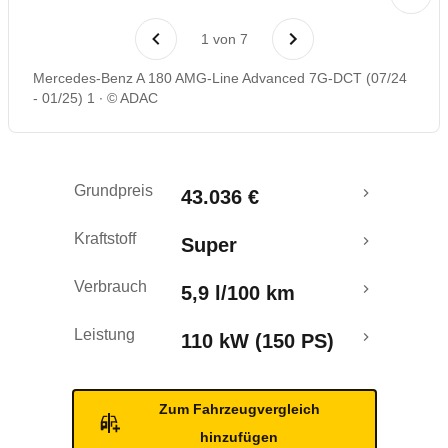
Laufende Kosten
1
von
7
Rückrufe & Mängel
Mercedes-Benz A 180 AMG-Line Advanced 7G-DCT (07/24
- 01/25) 1
© ADAC
Grundpreis
43.036 €
Kraftstoff
Super
Verbrauch
5,9 l/100 km
Leistung
110 kW (150 PS)
Zum Fahrzeugvergleich
hinzufügen