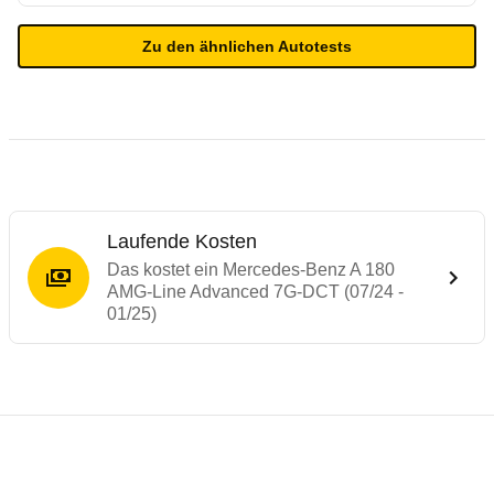
Zu den ähnlichen Autotests
Laufende Kosten
Das kostet ein Mercedes-Benz A 180
AMG-Line Advanced 7G-DCT (07/24 -
01/25)
Testergebnisse von ähnlichen Autos
Laufende Kosten
Rückrufe & Mängel des Mercedes-Benz A-
Technische Daten des
Mercedes-Benz A 1