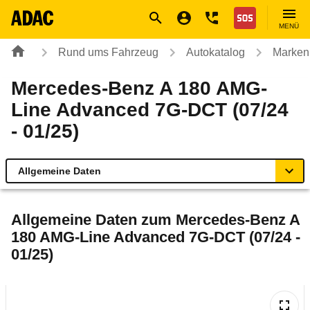
Navigation
Suche
Seiteninhalt
Fußzeile
Nothilfe
MENÜ
Rund ums Fahrzeug
Autokatalog
Marken
Mercedes-Benz A 180 AMG-
Line Advanced 7G-DCT (07/24
- 01/25)
Allgemeine Daten
Allgemeine Daten
Allgemeine Daten zum
Mercedes-Benz A
180 AMG-Line Advanced 7G-DCT (07/24 -
Technische Daten
01/25)
Ähnliche Autotests