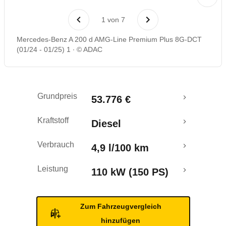
Laufende Kosten
1
von
7
Rückrufe & Mängel
Mercedes-Benz A 200 d AMG-Line Premium Plus 8G-DCT
(01/24 - 01/25) 1
© ADAC
Grundpreis
53.776 €
Kraftstoff
Diesel
Verbrauch
4,9 l/100 km
Leistung
110 kW (150 PS)
Zum Fahrzeugvergleich
hinzufügen