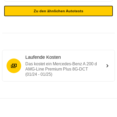
Zu den ähnlichen Autotests
Laufende Kosten
Das kostet ein Mercedes-Benz A 200 d
AMG-Line Premium Plus 8G-DCT
(01/24 - 01/25)
Testergebnisse von ähnlichen Autos
Laufende Kosten
Rückrufe & Mängel des Mercedes-Benz A-
Technische Daten des
Mercedes-Benz A 2