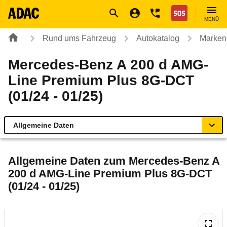
Navigation
Suche
Seiteninhalt
Fußzeile
Nothilfe
MENÜ
Rund ums Fahrzeug
Autokatalog
Marken
Mercedes-Benz A 200 d AMG-
Line Premium Plus 8G-DCT
(01/24 - 01/25)
Allgemeine Daten
Allgemeine Daten
Allgemeine Daten zum
Mercedes-Benz A
200 d AMG-Line Premium Plus 8G-DCT
Technische Daten
(01/24 - 01/25)
Ähnliche Autotests