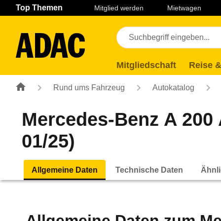
Navigation
Suche
Seiteninhalt
Fußzeile
Top Themen
Mitglied werden
Mietwagen
Mitgliedschaft
Reise &
Rund ums Fahrzeug
Autokatalog
Mercedes-Benz A 200 
01/25)
Allgemeine Daten
Technische Daten
Ähnli
Allgemeine Daten zum
Me