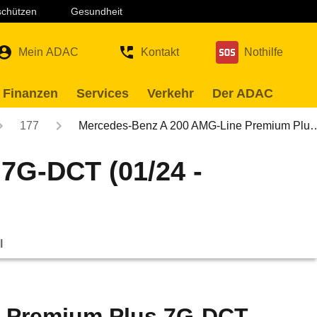
 schützen
Gesundheit
Mein ADAC
Kontakt
Nothilfe
 Finanzen
Services
Verkehr
Der ADAC
177
Mercedes-Benz A 200 AMG-Line Premium Plu
7G-DCT (01/24 -
l
e Premium Plus 7G-DCT