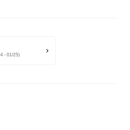
 - 01/25)
emium Plus 7G-DCT (01/24 - 
te Fahrzeug.