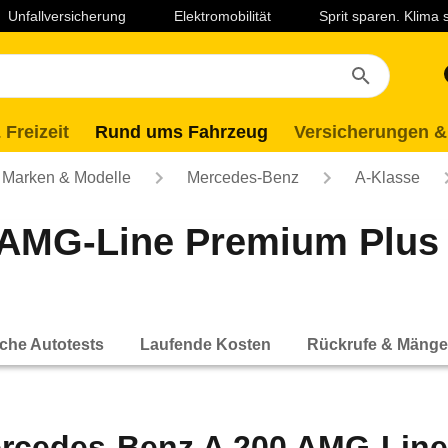
Unfallversicherung
Elektromobilität
Sprit sparen. Klima
 Freizeit
Rund ums Fahrzeug
Versicherungen &
Marken & Modelle
Mercedes-Benz
A-Klasse
AMG-Line Premium Plus 
che Autotests
Laufende Kosten
Rückrufe & Mänge
rcedes-Benz A 200 AMG-Lin