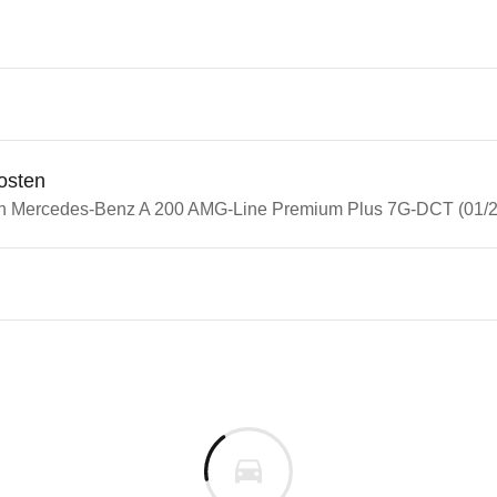
osten
in Mercedes-Benz A 200 AMG-Line Premium Plus 7G-DCT (01/24
n Autos
edes-Benz A-Klasse
edes-Benz A 200 AMG-Line Pr
s derselben Baureihengeneration wie das ausgewähl