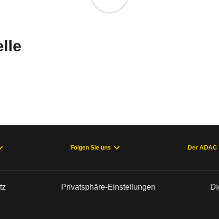
m
uges informieren. Welche Fahrzeuge genau betroffe
lle
sich lösen
 Premium 8G-DCT
22), B-Klasse 247 (ab 10/22), CLA 118 (07/23 - 11/25), EQA 243
Folgen Sie uns
Der ADAC
tz
Privatsphäre-Einstellungen
Di
rung
5.750 (weltweit)