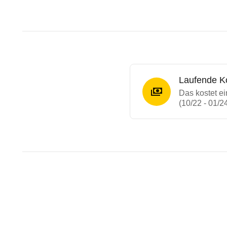
Laufende K
Das kostet e
(10/22 - 01/2
Testergebnisse von ähnliche
Laufende Kosten
Rückrufe & Mängel des Merc
Technische Daten des
Merce
Hier finden Sie eine Übersicht aller Autotests au