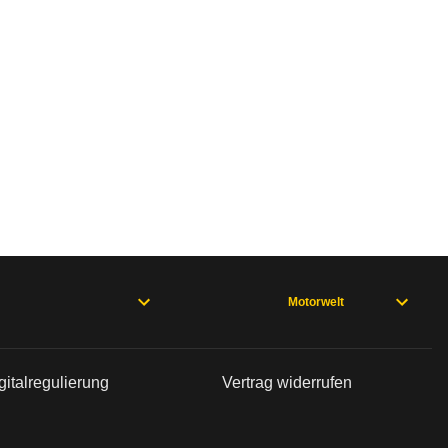
n sind, entnehmen Sie bitte dem Rückruf, da häufi
 (01/24 - 04/26), EQB 243 (01/24 - 09/25), GLA 247 (ab 07/23)
Motorwelt
gitalregulierung
Vertrag widerrufen