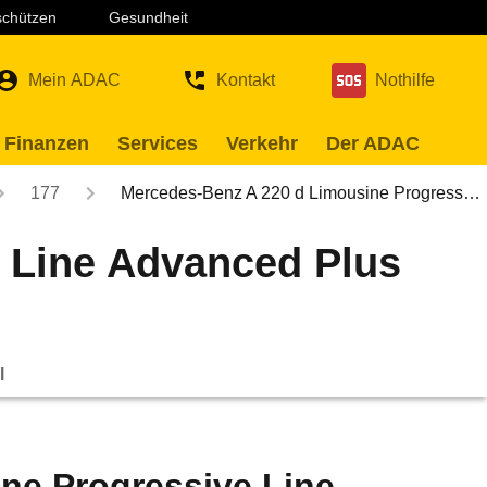
 schützen
Gesundheit
Mein ADAC
Kontakt
Nothilfe
 Finanzen
Services
Verkehr
Der ADAC
177
Mercedes-Benz A 220 d Limousine Progress…
 Line Advanced Plus
l
ne Progressive Line