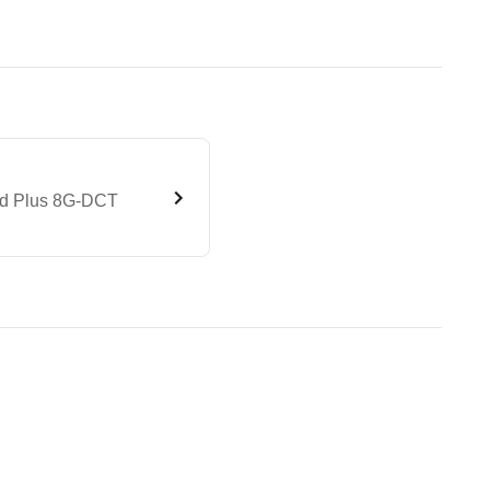
ed Plus 8G-DCT
Progressive Line Advanced P
te Fahrzeug.