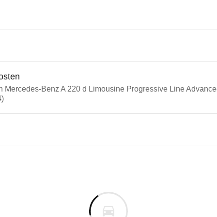
osten
in Mercedes-Benz A 220 d Limousine Progressive Line Advanc
4)
n Autos
edes-Benz A-Klasse
des-Benz A 220 d Limousine 
s derselben Baureihengeneration wie das ausgewähl