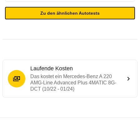
Zu den ähnlichen Autotests
Laufende Kosten
Das kostet ein Mercedes-Benz A 220
AMG-Line Advanced Plus 4MATIC 8G-
DCT (10/22 - 01/24)
Testergebnisse von ähnlichen Autos
Laufende Kosten
Rückrufe & Mängel des Mercedes-Benz A-
Technische Daten des
Mercedes-Benz A 2