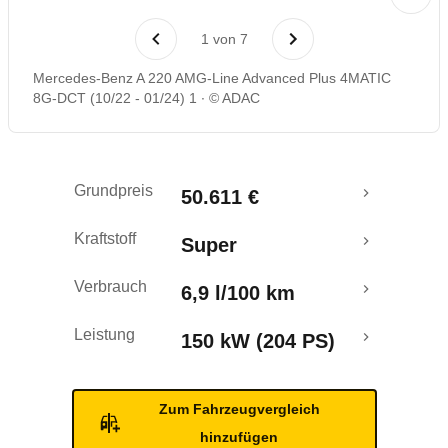
Laufende Kosten
1
von
7
Rückrufe & Mängel
Mercedes-Benz A 220 AMG-Line Advanced Plus 4MATIC
8G-DCT (10/22 - 01/24) 1
© ADAC
Grundpreis
50.611 €
Kraftstoff
Super
Verbrauch
6,9 l/100 km
Leistung
150 kW (204 PS)
Zum Fahrzeugvergleich
hinzufügen