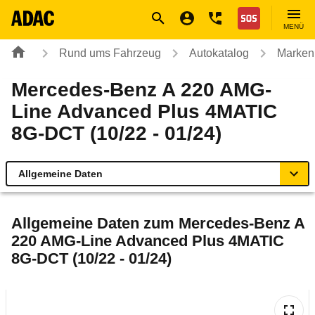
Navigation
Suche
Seiteninhalt
Fußzeile
Nothilfe
MENÜ
Rund ums Fahrzeug
Autokatalog
Marken
Mercedes-Benz A 220 AMG-
Line Advanced Plus 4MATIC
8G-DCT (10/22 - 01/24)
Allgemeine Daten
Allgemeine Daten
Allgemeine Daten zum
Mercedes-Benz A
220 AMG-Line Advanced Plus 4MATIC
Technische Daten
8G-DCT (10/22 - 01/24)
Ähnliche Autotests