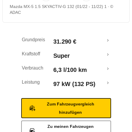
Mazda MX-5 1.5 SKYACTIV-G 132 (01/22 - 11/22) 1
©
Rückrufe & Mängel
ADAC
Crashtest
Grundpreis
31.290 €
Kraftstoff
Super
Verbrauch
6,3 l/100 km
Leistung
97 kW (132 PS)
Zum Fahrzeugvergleich
hinzufügen
Zu meinen Fahrzeugen