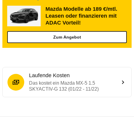
Mazda Modelle ab 189 €/mtl.
Leasen oder finanzieren mit
ADAC Vorteil!
Zum Angebot
Laufende Kosten
Das kostet ein Mazda MX-5 1.5
SKYACTIV-G 132 (01/22 - 11/22)
Testergebnisse von ähnlichen Autos
Laufende Kosten
Rückrufe & Mängel des Mazda MX-5
Crashtest Mazda MX-5
Technische Daten des
Mazda MX-5 1.5 SK