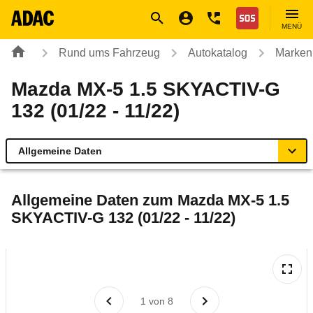
Navigation
Suche
Seiteninhalt
Fußzeile
Nothilfe
MENÜ
Rund ums Fahrzeug
Autokatalog
Marken
Mazda MX-5 1.5 SKYACTIV-G
132 (01/22 - 11/22)
Allgemeine Daten
Allgemeine Daten
Allgemeine Daten zum
Mazda MX-5 1.5
SKYACTIV-G 132 (01/22 - 11/22)
Technische Daten
Ähnliche Autotests
Laufende Kosten
1
von
8