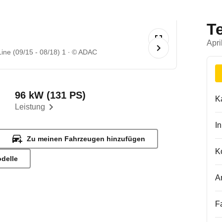
T
Apri
ne (09/15 - 08/18) 1
© ADAC
96 kW (131 PS)
K
Leistung
I
Zu meinen Fahrzeugen hinzufügen
K
odelle
A
F