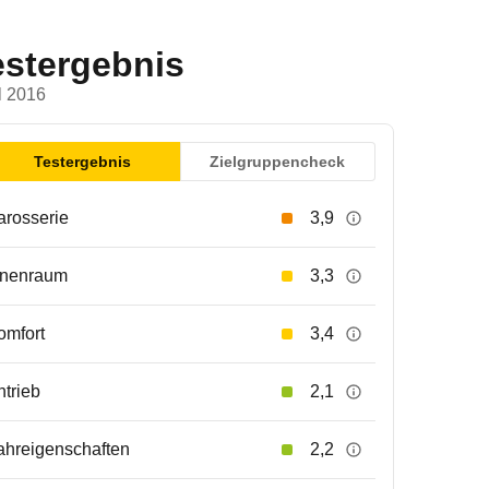
estergebnis
l 2016
Testergebnis
Zielgruppencheck
arosserie
3,9
nnenraum
3,3
omfort
3,4
ntrieb
2,1
ahreigenschaften
2,2