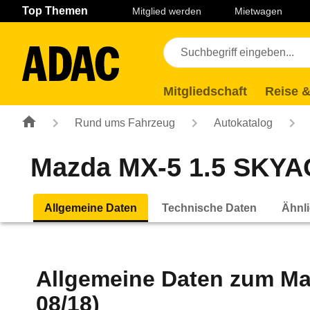
Navigation
Suche
Seiteninhalt
Fußzeile
Top Themen
Mitglied werden
Mietwagen
Mitgliedschaft
Reise &
Rund ums Fahrzeug
Autokatalog
Mazda MX-5 1.5 SKYACT
Allgemeine Daten
Technische Daten
Ähnli
Allgemeine Daten zum
Ma
08/18)