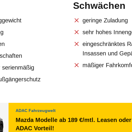
Schwächen
ggewicht
geringe Zuladung
ng
sehr hohes Inneng
en
eingeschränktes R
Insassen und Gep
schaften
mäßiger Fahrkomf
 serienmäßig
ußgängerschutz
ADAC Fahrzeugwelt
Mazda Modelle ab 189 €/mtl. Leasen oder 
ADAC Vorteil!