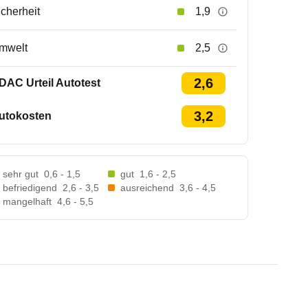
icherheit
1,9
mwelt
2,5
2,6
DAC Urteil Autotest
3,2
utokosten
sehr gut
0,6 - 1,5
gut
1,6 - 2,5
befriedigend
2,6 - 3,5
ausreichend
3,6 - 4,5
mangelhaft
4,6 - 5,5