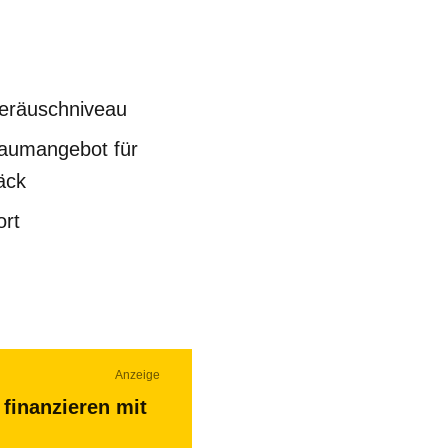
eräuschniveau
aumangebot für
äck
ort
Anzeige
finanzieren mit