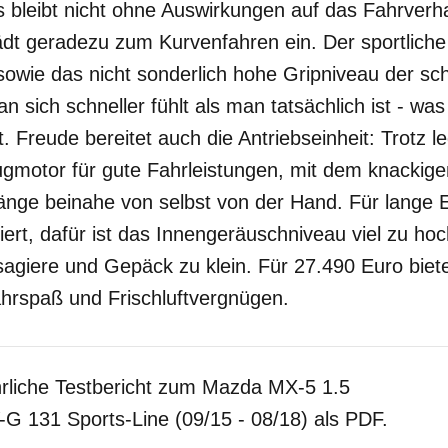
 bleibt nicht ohne Auswirkungen auf das Fahrverha
lädt geradezu zum Kurvenfahren ein. Der sportliche
owie das nicht sonderlich hohe Gripniveau der sc
n sich schneller fühlt als man tatsächlich ist - wa
t. Freude bereitet auch die Antriebseinheit: Trotz l
ugmotor für gute Fahrleistungen, mit dem knackig
änge beinahe von selbst von der Hand. Für lange E
iert, dafür ist das Innengeräuschniveau viel zu ho
agiere und Gepäck zu klein. Für 27.490 Euro biete
ahrspaß und Frischluftvergnügen.
rliche Testbericht zum Mazda MX-5 1.5
 131 Sports-Line (09/15 - 08/18) als PDF.