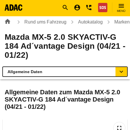
Navigation
Suche
Seiteninhalt
Fußzeile
Nothilfe
MENÜ
Rund ums Fahrzeug
Autokatalog
Marken
Mazda MX-5 2.0 SKYACTIV-G
184 Ad´vantage Design (04/21 -
01/22)
Allgemeine Daten
Allgemeine Daten
Allgemeine Daten zum
Mazda MX-5 2.0
SKYACTIV-G 184 Ad´vantage Design
Technische Daten
(04/21 - 01/22)
Ähnliche Autotests