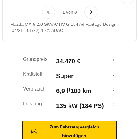
Laufende Kosten
1
von
8
Rückrufe & Mängel
Mazda MX-5 2.0 SKYACTIV-G 184 Ad´vantage Design
(04/21 - 01/22) 1
© ADAC
Crashtest
Grundpreis
34.470 €
Kraftstoff
Super
Verbrauch
6,9 l/100 km
Leistung
135 kW (184 PS)
Zum Fahrzeugvergleich
hinzufügen