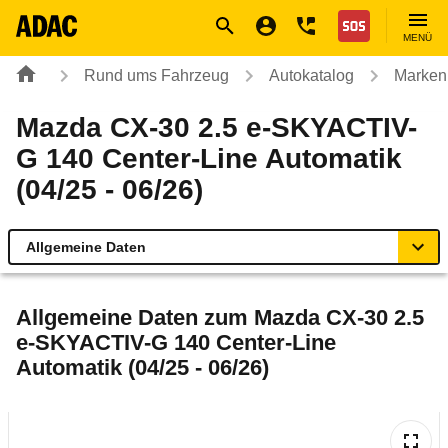
Navigation
Suche
Seiteninhalt
Fußzeile
Nothilfe
MENÜ
Rund ums Fahrzeug
Autokatalog
Marken
Mazda CX-30 2.5 e-SKYACTIV-
G 140 Center-Line Automatik
(04/25 - 06/26)
Allgemeine Daten
Allgemeine Daten
Allgemeine Daten zum
Mazda CX-30 2.5
e-SKYACTIV-G 140 Center-Line
Technische Daten
Automatik (04/25 - 06/26)
Ähnliche Autotests