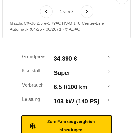
Laufende Kosten
1
von
8
Rückrufe & Mängel
Mazda CX-30 2.5 e-SKYACTIV-G 140 Center-Line
Automatik (04/25 - 06/26) 1
© ADAC
Crashtest
Grundpreis
34.390 €
Kraftstoff
Super
Verbrauch
6,5 l/100 km
Leistung
103 kW (140 PS)
Zum Fahrzeugvergleich
hinzufügen