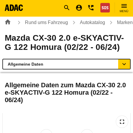
Navigation
Suche
Seiteninhalt
Fußzeile
Nothilfe
MENÜ
Rund ums Fahrzeug
Autokatalog
Marken
Mazda CX-30 2.0 e-SKYACTIV-
G 122 Homura (02/22 - 06/24)
Allgemeine Daten
Allgemeine Daten
Allgemeine Daten zum
Mazda CX-30 2.0
e-SKYACTIV-G 122 Homura (02/22 -
Technische Daten
06/24)
Ähnliche Autotests
Laufende Kosten