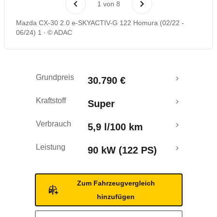
1
von
8
Rückrufe & Mängel
Mazda CX-30 2.0 e-SKYACTIV-G 122 Homura (02/22 -
06/24) 1
© ADAC
Crashtest
Grundpreis
30.790 €
Kraftstoff
Super
Verbrauch
5,9 l/100 km
Leistung
90 kW (122 PS)
Zum Fahrzeugvergleich
hinzufügen