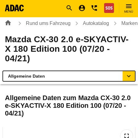
Navigation
Suche
Seiteninhalt
Fußzeile
Nothilfe
MENÜ
Rund ums Fahrzeug
Autokatalog
Marken
Mazda CX-30 2.0 e-SKYACTIV-
X 180 Edition 100 (07/20 -
04/21)
Allgemeine Daten
Allgemeine Daten
Allgemeine Daten zum
Mazda CX-30 2.0
e-SKYACTIV-X 180 Edition 100 (07/20 -
Technische Daten
04/21)
Ähnliche Autotests