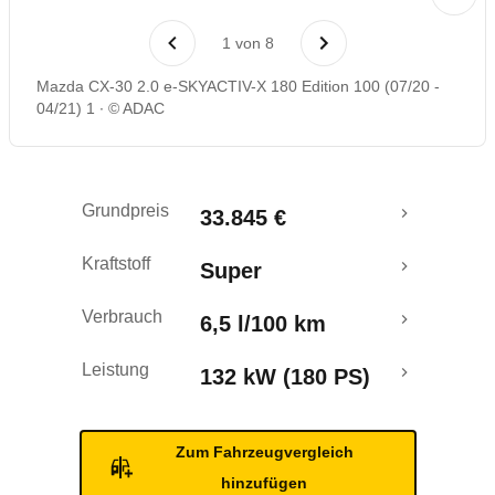
Laufende Kosten
1
von
8
Rückrufe & Mängel
Mazda CX-30 2.0 e-SKYACTIV-X 180 Edition 100 (07/20 -
04/21) 1
© ADAC
Crashtest
Grundpreis
33.845 €
Kraftstoff
Super
Verbrauch
6,5 l/100 km
Leistung
132 kW (180 PS)
Zum Fahrzeugvergleich
hinzufügen