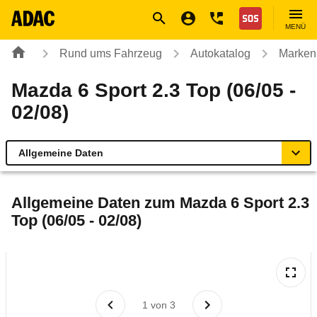
Navigation
Suche
Seiteninhalt
Fußzeile
Nothilfe
MENÜ
Rund ums Fahrzeug
Autokatalog
Marken
Mazda 6 Sport 2.3 Top (06/05 -
02/08)
Allgemeine Daten
Allgemeine Daten
Allgemeine Daten zum
Mazda 6 Sport 2.3
Top (06/05 - 02/08)
Technische Daten
Ähnliche Autotests
Laufende Kosten
1
von
3