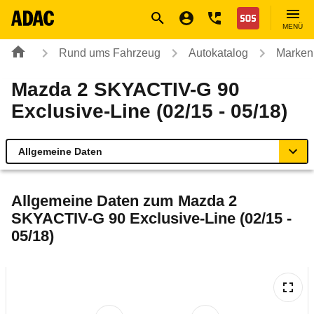
Navigation
Suche
Seiteninhalt
Fußzeile
Nothilfe
MENÜ
Rund ums Fahrzeug
Autokatalog
Marken
Mazda 2 SKYACTIV-G 90
Exclusive-Line (02/15 - 05/18)
Allgemeine Daten
Allgemeine Daten
Allgemeine Daten zum
Mazda 2
SKYACTIV-G 90 Exclusive-Line (02/15 -
Technische Daten
05/18)
Ähnliche Autotests
Laufende Kosten