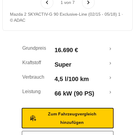
1
von
7
Rückrufe & Mängel
Mazda 2 SKYACTIV-G 90 Exclusive-Line (02/15 - 05/18) 1
© ADAC
Ecotest
Crashtest
Grundpreis
16.690 €
Kraftstoff
Super
Verbrauch
4,5 l/100 km
Leistung
66 kW (90 PS)
Zum Fahrzeugvergleich
hinzufügen