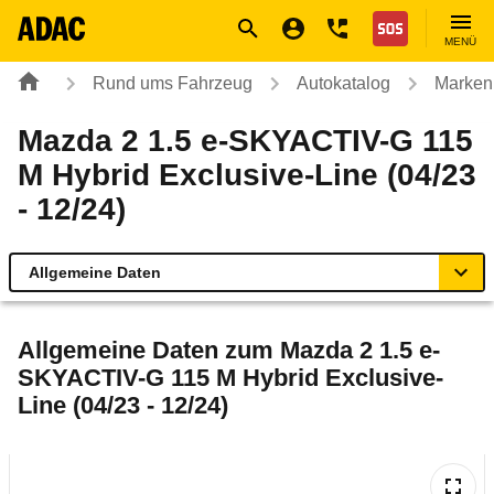
Navigation
Suche
Seiteninhalt
Fußzeile
Nothilfe
MENÜ
Rund ums Fahrzeug
Autokatalog
Marken
Mazda 2 1.5 e-SKYACTIV-G 115
M Hybrid Exclusive-Line (04/23
- 12/24)
Allgemeine Daten
Allgemeine Daten
Allgemeine Daten zum
Mazda 2 1.5 e-
SKYACTIV-G 115 M Hybrid Exclusive-
Technische Daten
Line (04/23 - 12/24)
Ähnliche Autotests