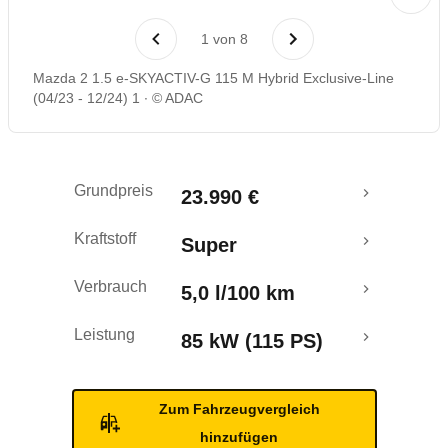
Laufende Kosten
1
von
8
Rückrufe & Mängel
Mazda 2 1.5 e-SKYACTIV-G 115 M Hybrid Exclusive-Line
(04/23 - 12/24) 1
© ADAC
Grundpreis
23.990 €
Kraftstoff
Super
Verbrauch
5,0 l/100 km
Leistung
85 kW (115 PS)
Zum Fahrzeugvergleich
hinzufügen