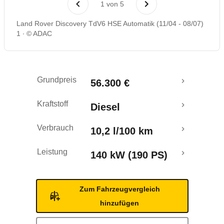
1
von
5
Rückrufe & Mängel
Land Rover Discovery TdV6 HSE Automatik (11/04 - 08/07)
1
© ADAC
Crashtest
Grundpreis
56.300 €
Kraftstoff
Diesel
Verbrauch
10,2 l/100 km
Leistung
140 kW (190 PS)
Zum Fahrzeugvergleich
hinzufügen