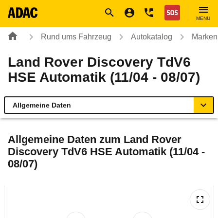
Navigation
Suche
Seiteninhalt
Fußzeile
Nothilfe
MENÜ
Rund ums Fahrzeug
Autokatalog
Marken
Land Rover Discovery TdV6
HSE Automatik (11/04 - 08/07)
Allgemeine Daten
Allgemeine Daten
Allgemeine Daten zum
Land Rover
Discovery TdV6 HSE Automatik (11/04 -
Technische Daten
08/07)
Ähnliche Autotests
Laufende Kosten