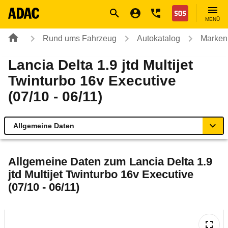
Navigation
Suche
Seiteninhalt
Fußzeile
Nothilfe
MENÜ
Rund ums Fahrzeug
Autokatalog
Marken
Lancia Delta 1.9 jtd Multijet
Twinturbo 16v Executive
(07/10 - 06/11)
Allgemeine Daten
Allgemeine Daten
Allgemeine Daten zum
Lancia Delta 1.9
jtd Multijet Twinturbo 16v Executive
Technische Daten
(07/10 - 06/11)
Ähnliche Autotests