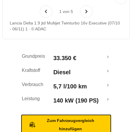
Laufende Kosten
1
von
5
Rückrufe & Mängel
Lancia Delta 1.9 jtd Multijet Twinturbo 16v Executive (07/10
- 06/11) 1
© ADAC
Crashtest
Grundpreis
33.350 €
Kraftstoff
Diesel
Verbrauch
5,7 l/100 km
Leistung
140 kW (190 PS)
Zum Fahrzeugvergleich
hinzufügen