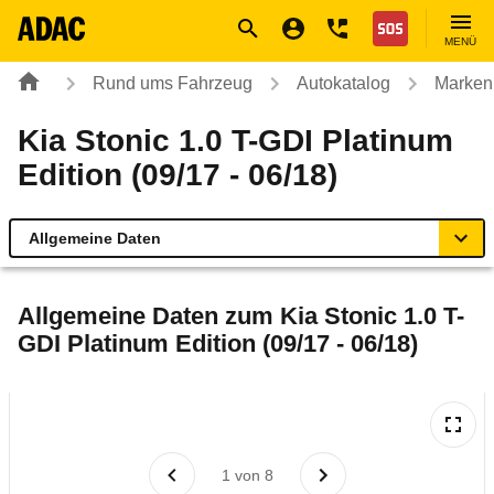
Navigation
Suche
Seiteninhalt
Fußzeile
Nothilfe
MENÜ
Rund ums Fahrzeug
Autokatalog
Marken
Kia Stonic 1.0 T-GDI Platinum
Edition (09/17 - 06/18)
Allgemeine Daten
Allgemeine Daten
Allgemeine Daten zum
Kia Stonic 1.0 T-
GDI Platinum Edition (09/17 - 06/18)
Technische Daten
Ähnliche Autotests
Laufende Kosten
1
von
8