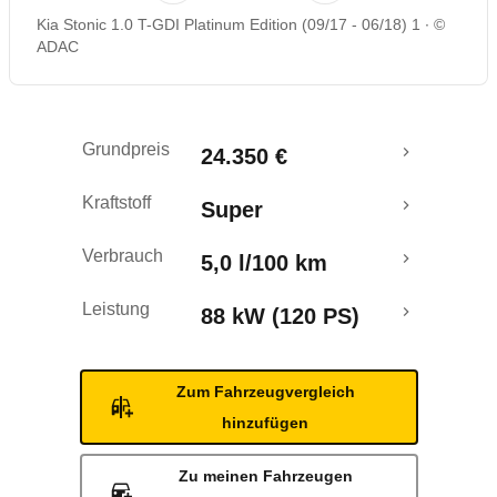
Kia Stonic 1.0 T-GDI Platinum Edition (09/17 - 06/18) 1
©
Rückrufe & Mängel
ADAC
Crashtest
Grundpreis
24.350 €
Kraftstoff
Super
Verbrauch
5,0 l/100 km
Leistung
88 kW (120 PS)
Zum Fahrzeugvergleich
hinzufügen
Zu meinen Fahrzeugen