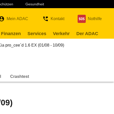
 schützen
Gesundheit
Mein ADAC
Kontakt
Nothilfe
 Finanzen
Services
Verkehr
Der ADAC
Kia pro_cee´d 1.6 EX (01/08 - 10/09)
l
Crashtest
/09)