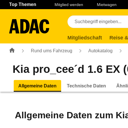
Navigation
Suche
Seiteninhalt
Fußzeile
Top Themen
Mitglied werden
Mietwagen
Mitgliedschaft
Reise &
Rund ums Fahrzeug
Autokatalog
Kia pro_cee´d 1.6 EX (
Allgemeine Daten
Technische Daten
Ähnli
Allgemeine Daten zum
Ki