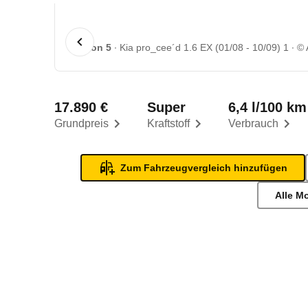
1 von 5
Kia pro_cee´d 1.6 EX (01/08 - 10/09) 1
©
17.890 €
Super
6,4 l/100 km
Grundpreis
Kraftstoff
Verbrauch
Zum Fahrzeugvergleich hinzufügen
Alle M