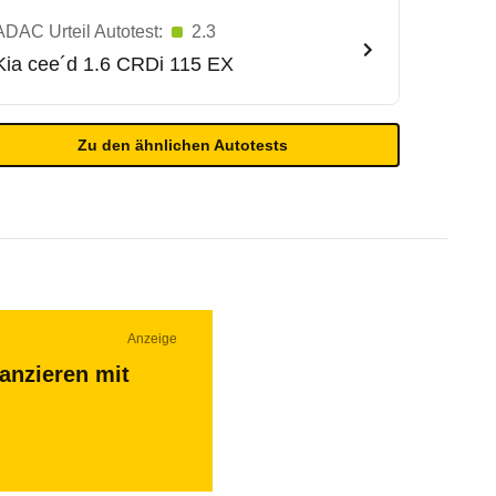
ADAC Urteil Autotest:
2.3
Kia
cee´d 1.6 CRDi 115 EX
Zu den ähnlichen Autotests
Anzeige
nanzieren mit