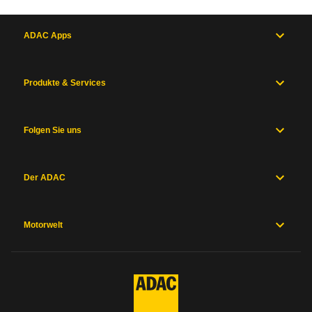
729
€
58,3
ct
/ Monat
/ km
Allgemein
sehr gut
0,6 - 1,5
Motor
gut
1,6 - 2,5
und
ADAC Apps
befriedigend
2,6 - 3,5
Wertverlust
342 €
Antrieb
ausreichend
3,6 - 4,5
Maße
mangelhaft
4,6 - 5,5
und
Betriebskosten
186 €
Produkte & Services
Zum Mängelforum
Gewichte
Karosserie
Fixkosten
131 €
und
Fahrwerk
Folgen Sie uns
Karosserie
Werkstattkosten
68 €
Messwerte
Hersteller
Sicherheitsausstattung
Der ADAC
Herstellergarantien
Karosserie
Karosserie
Ka
Preise und
2,8
2,5
2
Kosten Steuer und Versicherung
Ausstattung
Motorwelt
Ve
Verarbeitung
Verarbeitung
KFZ-Steuer pro Jahr ohne Steuerbefreiung
2,6
2,8
131 €
Allgemein
Al
Alltagstauglichkeit
Alltagstauglichkeit
Typklassen (KH/VK/TK)
15/18/19
3,2
3,0
Kategorie