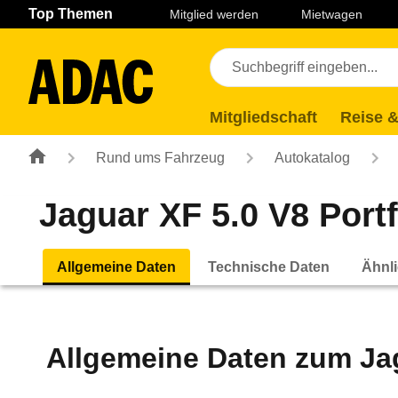
Navigation
Suche
Seiteninhalt
Fußzeile
Top Themen
Mitglied werden
Mietwagen
Mitgliedschaft
Reise &
Rund ums Fahrzeug
Autokatalog
Jaguar XF 5.0 V8 Portf
Allgemeine Daten
Technische Daten
Ähnli
Allgemeine Daten zum
Ja