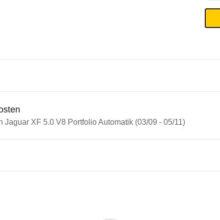
osten
n Jaguar XF 5.0 V8 Portfolio Automatik (03/09 - 05/11)
n Autos
ar XF
r XF 5.0 V8 Portfolio Automati