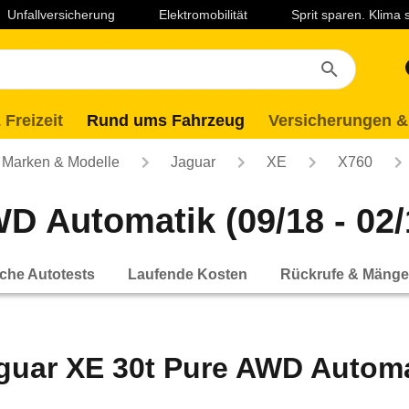
Unfallversicherung
Elektromobilität
Sprit sparen. Klima
 Freizeit
Rund ums Fahrzeug
Versicherungen &
Marken & Modelle
Jaguar
XE
X760
D Automatik (09/18 - 02/
che Autotests
Laufende Kosten
Rückrufe & Mänge
guar XE 30t Pure AWD Automat