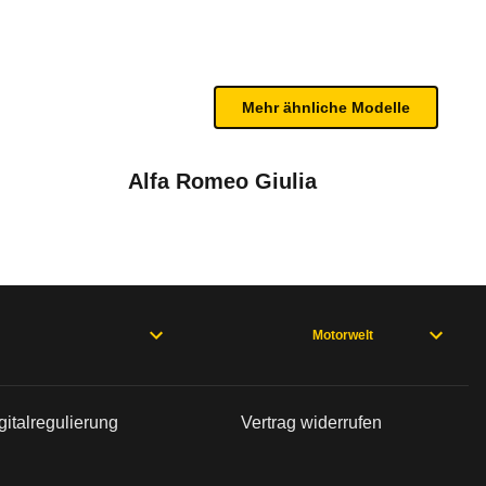
ntcrash. Serie sind: Front-, Seiten- und Vorhanga
n sind, entnehmen Sie bitte dem Rückruf, da häufi
Mehr ähnliche Modelle
Alfa Romeo Giulia
März 2019
Motorwelt
gitalregulierung
Vertrag widerrufen
.2016 bis 06.04.2017 (Modelljahre 2017 und 2018) * nur 2.0 Liter Dieselmotor
Mai 2017
- 09/20), XEX760 (06/15 - 02/19), XF Sportbrake X260 (07/17 -