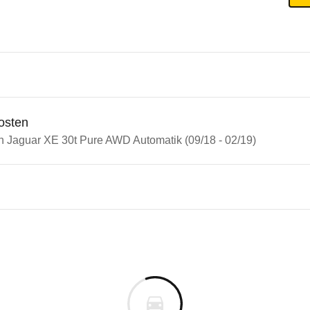
osten
in Jaguar XE 30t Pure AWD Automatik (09/18 - 02/19)
n Autos
ar XE
r XE 30t Pure AWD Automatik 
s derselben Baureihengeneration wie das ausgewähl