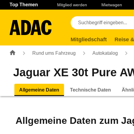
Navigation
Suche
Seiteninhalt
Fußzeile
Top Themen
Mitglied werden
Mietwagen
Mitgliedschaft
Reise &
Rund ums Fahrzeug
Autokatalog
Jaguar XE 30t Pure AW
Allgemeine Daten
Technische Daten
Ähnli
Allgemeine Daten zum
Ja