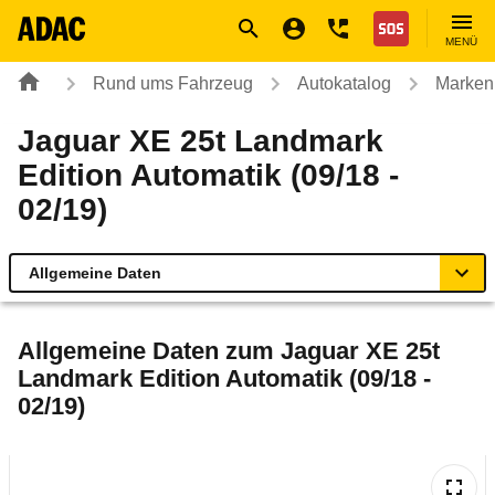
Navigation
Suche
Seiteninhalt
Fußzeile
Nothilfe
MENÜ
Rund ums Fahrzeug
Autokatalog
Marken
Jaguar XE 25t Landmark
Edition Automatik (09/18 -
02/19)
Allgemeine Daten
Allgemeine Daten
Allgemeine Daten zum
Jaguar XE 25t
Landmark Edition Automatik (09/18 -
Technische Daten
02/19)
Ähnliche Autotests