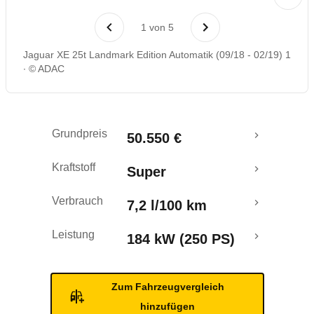
Laufende Kosten
1
von
5
Rückrufe & Mängel
Jaguar XE 25t Landmark Edition Automatik (09/18 - 02/19) 1
© ADAC
Crashtest
Grundpreis
50.550 €
Kraftstoff
Super
Verbrauch
7,2 l/100 km
Leistung
184 kW (250 PS)
Zum Fahrzeugvergleich
hinzufügen