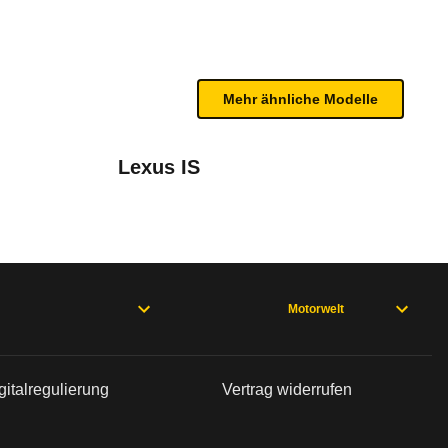
ntcrash. Serie sind: Front-, Seiten- und Vorhanga
n sind, entnehmen Sie bitte dem Rückruf, da häufi
Mehr ähnliche Modelle
Lexus IS
März 2019
Motorwelt
gitalregulierung
Vertrag widerrufen
.2016 bis 06.04.2017 (Modelljahre 2017 und 2018) * nur 2.0 Liter Dieselmotor
Mai 2017
- 09/20), XEX760 (06/15 - 02/19), XF Sportbrake X260 (07/17 -