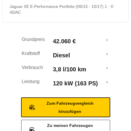
Jaguar XE E-Performance Portfolio (06/15 - 10/17) 1
©
Rückrufe & Mängel
ADAC
Crashtest
Grundpreis
42.060 €
Kraftstoff
Diesel
Verbrauch
3,8 l/100 km
Leistung
120 kW (163 PS)
Zum Fahrzeugvergleich
hinzufügen
Zu meinen Fahrzeugen