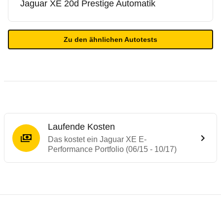
Jaguar
XE 20d Prestige Automatik
Zu den ähnlichen Autotests
Laufende Kosten
Das kostet ein Jaguar XE E-
Performance Portfolio (06/15 - 10/17)
Testergebnisse von ähnlichen Autos
Laufende Kosten
Rückrufe & Mängel des Jaguar XE
Crashtest Jaguar XE
Technische Daten des
Jaguar XE E-Perfor