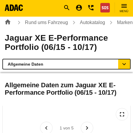
Navigation
Suche
Seiteninhalt
Fußzeile
Nothilfe
MENÜ
Rund ums Fahrzeug
Autokatalog
Marken
Jaguar XE E-Performance
Portfolio (06/15 - 10/17)
Allgemeine Daten
Allgemeine Daten
Allgemeine Daten zum
Jaguar XE E-
Performance Portfolio (06/15 - 10/17)
Technische Daten
Ähnliche Autotests
Laufende Kosten
1
von
5