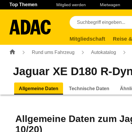
Navigation
Suche
Seiteninhalt
Fußzeile
Top Themen
Mitglied werden
Mietwagen
Mitgliedschaft
Reise &
Rund ums Fahrzeug
Autokatalog
Jaguar XE D180 R-Dyn
Allgemeine Daten
Technische Daten
Ähnli
Allgemeine Daten zum
Ja
10/20)