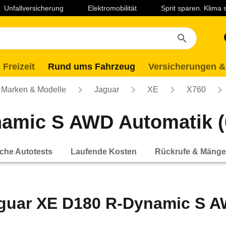
Unfallversicherung
Elektromobilität
Sprit sparen. Klima
 Freizeit
Rund ums Fahrzeug
Versicherungen &
Marken & Modelle
Jaguar
XE
X760
amic S AWD Automatik (0
che Autotests
Laufende Kosten
Rückrufe & Mänge
guar XE D180 R-Dynamic S AW