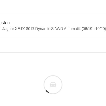
osten
in Jaguar XE D180 R-Dynamic S AWD Automatik (06/19 - 10/20)
n Autos
ar XE
r XE D180 R-Dynamic S AWD A
s derselben Baureihengeneration wie das ausgewähl
m
uges informieren. Welche Fahrzeuge genau betroffe