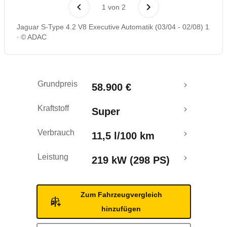
Laufende Kosten
1
von
2
Jaguar S-Type 4.2 V8 Executive Automatik (03/04 - 02/08) 1
Rückrufe & Mängel
© ADAC
Grundpreis
58.900 €
Kraftstoff
Super
Verbrauch
11,5 l/100 km
Leistung
219 kW (298 PS)
Zum Fahrzeugvergleich
hinzufügen