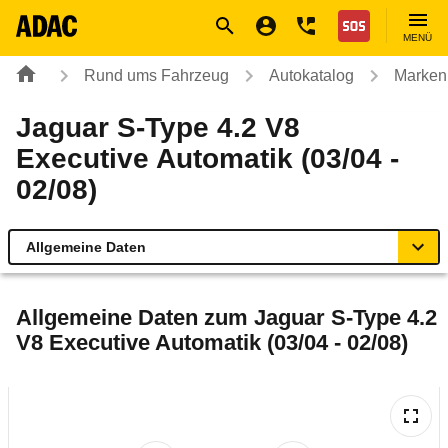
Navigation
Suche
Seiteninhalt
Fußzeile
Nothilfe
MENÜ
Rund ums Fahrzeug
Autokatalog
Marken
Jaguar S-Type 4.2 V8
Executive Automatik (03/04 -
02/08)
Allgemeine Daten
Allgemeine Daten
Allgemeine Daten zum
Jaguar S-Type 4.2
V8 Executive Automatik (03/04 - 02/08)
Technische Daten
Ähnliche Autotests