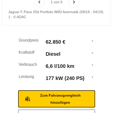
1
von
5
Rückrufe & Mängel
Jaguar F-Pace 25d Portfolio AWD Automatik (09/18 - 04/19)
1
© ADAC
Crashtest
Grundpreis
62.850 €
Kraftstoff
Diesel
Verbrauch
6,6 l/100 km
Leistung
177 kW (240 PS)
Zum Fahrzeugvergleich
hinzufügen