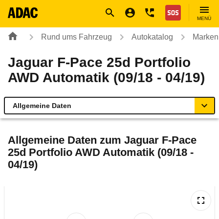
Navigation
Suche
Seiteninhalt
Fußzeile
Nothilfe
MENÜ
Rund ums Fahrzeug
Autokatalog
Marken
Jaguar F-Pace 25d Portfolio
AWD Automatik (09/18 - 04/19)
Allgemeine Daten
Allgemeine Daten
Allgemeine Daten zum
Jaguar F-Pace
25d Portfolio AWD Automatik (09/18 -
Technische Daten
04/19)
Ähnliche Autotests
Laufende Kosten