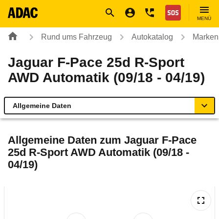
Navigation
Suche
Seiteninhalt
Fußzeile
Nothilfe
MENÜ
Rund ums Fahrzeug
Autokatalog
Marken
Jaguar F-Pace 25d R-Sport
AWD Automatik (09/18 - 04/19)
Allgemeine Daten
Allgemeine Daten
Allgemeine Daten zum
Jaguar F-Pace
25d R-Sport AWD Automatik (09/18 -
Technische Daten
04/19)
Ähnliche Autotests
Laufende Kosten