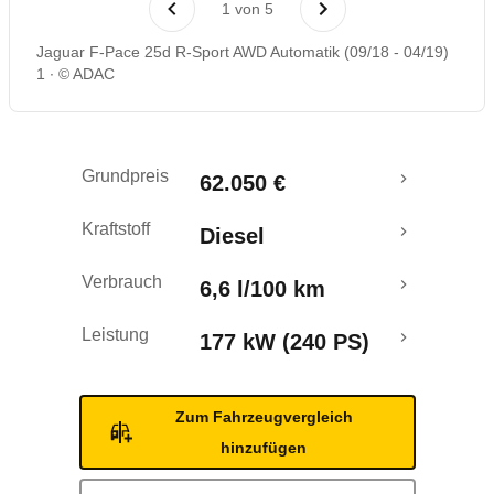
1
von
5
Rückrufe & Mängel
Jaguar F-Pace 25d R-Sport AWD Automatik (09/18 - 04/19)
1
© ADAC
Crashtest
Grundpreis
62.050 €
Kraftstoff
Diesel
Verbrauch
6,6 l/100 km
Leistung
177 kW (240 PS)
Zum Fahrzeugvergleich
hinzufügen