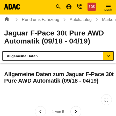
Navigation
Suche
Seiteninhalt
Fußzeile
Nothilfe
MENÜ
Rund ums Fahrzeug
Autokatalog
Marken
Jaguar F-Pace 30t Pure AWD
Automatik (09/18 - 04/19)
Allgemeine Daten
Allgemeine Daten
Allgemeine Daten zum
Jaguar F-Pace 30t
Pure AWD Automatik (09/18 - 04/19)
Technische Daten
Ähnliche Autotests
Laufende Kosten
1
von
5