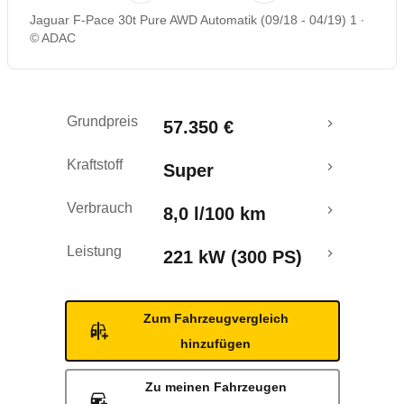
Jaguar F-Pace 30t Pure AWD Automatik (09/18 - 04/19) 1
Rückrufe & Mängel
© ADAC
Crashtest
Grundpreis
57.350 €
Kraftstoff
Super
Verbrauch
8,0 l/100 km
Leistung
221 kW (300 PS)
Zum Fahrzeugvergleich
hinzufügen
Zu meinen Fahrzeugen