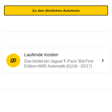
Zu den ähnlichen Autotests
Laufende Kosten
Das kostet ein Jaguar F-Pace 30d First
Edition AWD Automatik (01/16 - 02/17)
Testergebnisse von ähnlichen Autos
Laufende Kosten
Rückrufe & Mängel des Jaguar F-Pace
Crashtest Jaguar F-Pace
Technische Daten des
Jaguar F-Pace 30d 
Hier finden Sie eine Übersicht aller Autotests aus de