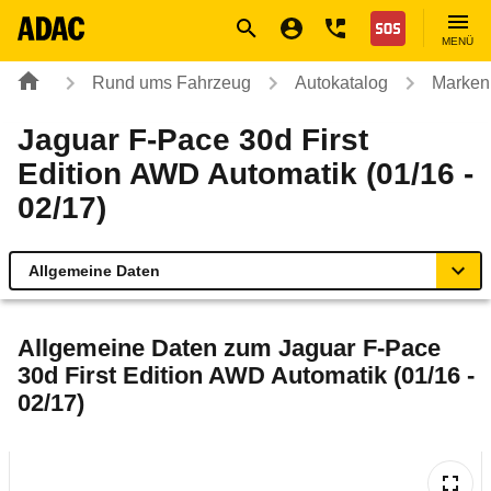
Navigation
Suche
Seiteninhalt
Fußzeile
Nothilfe
MENÜ
Rund ums Fahrzeug
Autokatalog
Marken
Jaguar F-Pace 30d First
Edition AWD Automatik (01/16 -
02/17)
Allgemeine Daten
Allgemeine Daten
Allgemeine Daten zum
Jaguar F-Pace
30d First Edition AWD Automatik (01/16 -
Technische Daten
02/17)
Ähnliche Autotests