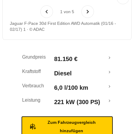
Laufende Kosten
1
von
5
Rückrufe & Mängel
Jaguar F-Pace 30d First Edition AWD Automatik (01/16 -
02/17) 1
© ADAC
Crashtest
Grundpreis
81.150 €
Kraftstoff
Diesel
Verbrauch
6,0 l/100 km
Leistung
221 kW (300 PS)
Zum Fahrzeugvergleich
hinzufügen