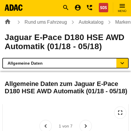
Navigation
Suche
Seiteninhalt
Fußzeile
Nothilfe
MENÜ
Rund ums Fahrzeug
Autokatalog
Marken
Jaguar E-Pace D180 HSE AWD
Automatik (01/18 - 05/18)
Allgemeine Daten
Allgemeine Daten
Allgemeine Daten zum
Jaguar E-Pace
D180 HSE AWD Automatik (01/18 - 05/18)
Technische Daten
Ähnliche Autotests
Laufende Kosten
1
von
7