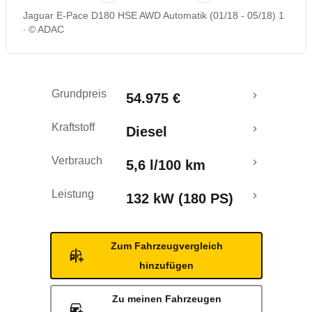
Jaguar E-Pace D180 HSE AWD Automatik (01/18 - 05/18) 1
Rückrufe & Mängel
© ADAC
Crashtest
Grundpreis
54.975 €
Kraftstoff
Diesel
Verbrauch
5,6 l/100 km
Leistung
132 kW (180 PS)
Zum Fahrzeugvergleich
hinzufügen
Zu meinen Fahrzeugen