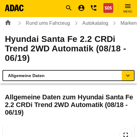
Navigation
Suche
Seiteninhalt
Fußzeile
Nothilfe
MENÜ
Rund ums Fahrzeug
Autokatalog
Marken
Hyundai Santa Fe 2.2 CRDi
Trend 2WD Automatik (08/18 -
06/19)
Allgemeine Daten
Allgemeine Daten
Allgemeine Daten zum
Hyundai Santa Fe
2.2 CRDi Trend 2WD Automatik (08/18 -
Technische Daten
06/19)
Ähnliche Autotests