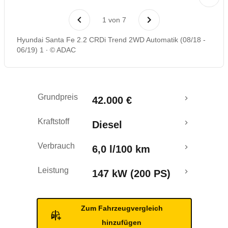
Laufende Kosten
1
von
7
Rückrufe & Mängel
Hyundai Santa Fe 2.2 CRDi Trend 2WD Automatik (08/18 -
06/19) 1
© ADAC
Crashtest
Grundpreis
42.000 €
Kraftstoff
Diesel
Verbrauch
6,0 l/100 km
Leistung
147 kW (200 PS)
Zum Fahrzeugvergleich
hinzufügen