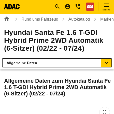
Navigation
Suche
Seiteninhalt
Fußzeile
Nothilfe
MENÜ
Rund ums Fahrzeug
Autokatalog
Marken
Hyundai Santa Fe 1.6 T-GDI
Hybrid Prime 2WD Automatik
(6-Sitzer) (02/22 - 07/24)
Allgemeine Daten
Allgemeine Daten
Allgemeine Daten zum
Hyundai Santa Fe
1.6 T-GDI Hybrid Prime 2WD Automatik
Technische Daten
(6-Sitzer) (02/22 - 07/24)
Ähnliche Autotests