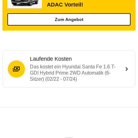
ADAC Vorteil!
Zum Angebot
Laufende Kosten
Das kostet ein Hyundai Santa Fe 1.6 T-
GDI Hybrid Prime 2WD Automatik (6-
Sitzer) (02/22 - 07/24)
Testergebnisse von ähnlichen Autos
Laufende Kosten
Rückrufe & Mängel des Hyundai Santa Fe
Technische Daten des
Hyundai Santa Fe 1
Hier finden Sie eine Übersicht aller Autotests aus de