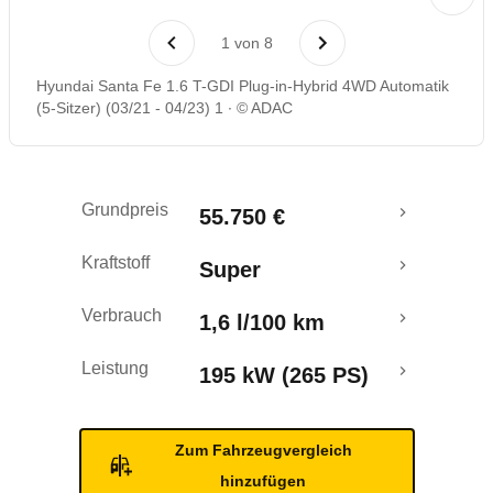
Laufende Kosten
1
von
8
Rückrufe & Mängel
Hyundai Santa Fe 1.6 T-GDI Plug-in-Hybrid 4WD Automatik
(5-Sitzer) (03/21 - 04/23) 1
© ADAC
Reichweitenrechner
Grundpreis
55.750 €
Kraftstoff
Super
Verbrauch
1,6 l/100 km
Leistung
195 kW (265 PS)
Zum Fahrzeugvergleich
hinzufügen