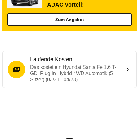
ADAC Vorteil!
Zum Angebot
Laufende Kosten
Das kostet ein Hyundai Santa Fe 1.6 T-
GDI Plug-in-Hybrid 4WD Automatik (5-
Sitzer) (03/21 - 04/23)
Testergebnisse von ähnlichen Autos
Laufende Kosten
Rückrufe & Mängel des Hyundai Santa Fe
Reichweitenrechner
Technische Daten des
Hyundai Santa Fe 1
Hier finden Sie eine Übersicht aller Autotests aus de
Dieser Rechner ermöglicht es Ihnen, die Reichweite Ih