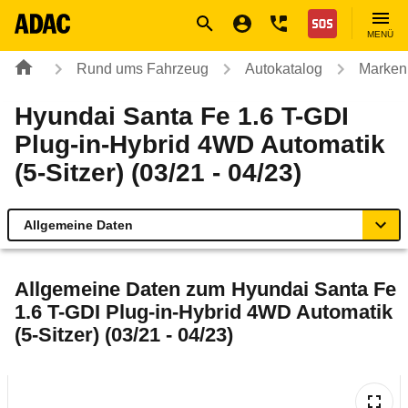
Navigation
Suche
Seiteninhalt
Fußzeile
Nothilfe
MENÜ
Rund ums Fahrzeug
Autokatalog
Marken
Hyundai Santa Fe 1.6 T-GDI
Plug-in-Hybrid 4WD Automatik
(5-Sitzer) (03/21 - 04/23)
Allgemeine Daten
Allgemeine Daten
Allgemeine Daten zum
Hyundai Santa Fe
1.6 T-GDI Plug-in-Hybrid 4WD Automatik
Technische Daten
(5-Sitzer) (03/21 - 04/23)
Ähnliche Autotests