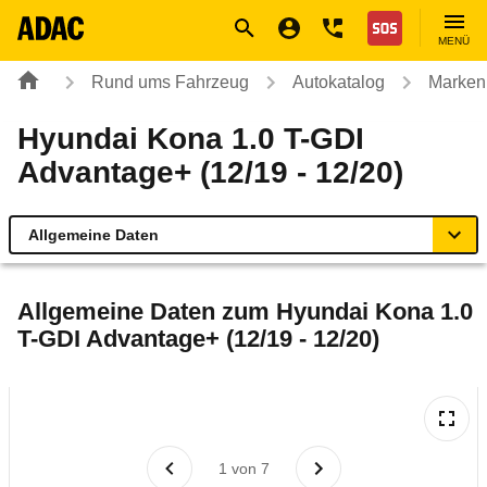
Navigation
Suche
Seiteninhalt
Fußzeile
Nothilfe
MENÜ
Rund ums Fahrzeug
Autokatalog
Marken
Hyundai Kona 1.0 T-GDI
Advantage+ (12/19 - 12/20)
Allgemeine Daten
Allgemeine Daten
Allgemeine Daten zum
Hyundai Kona 1.0
T-GDI Advantage+ (12/19 - 12/20)
Technische Daten
Ähnliche Autotests
Laufende Kosten
1
von
7