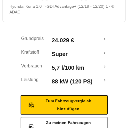
Hyundai Kona 1.0 T-GDI Advantage+ (12/19 - 12/20) 1
©
Rückrufe & Mängel
ADAC
Crashtest
Grundpreis
24.029 €
Kraftstoff
Super
Verbrauch
5,7 l/100 km
Leistung
88 kW (120 PS)
Zum Fahrzeugvergleich
hinzufügen
Zu meinen Fahrzeugen